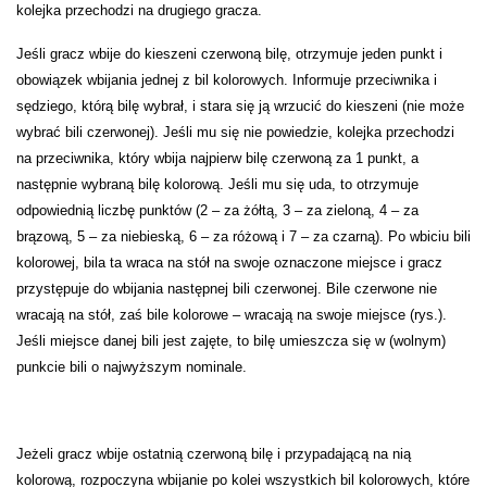
kolejka przechodzi na drugiego gracza.
Jeśli gracz wbije do kieszeni czerwoną bilę, otrzymuje jeden punkt i
obowiązek wbijania jednej z bil kolorowych. Informuje przeciwnika i
sędziego, którą bilę wybrał, i stara się ją wrzucić do kieszeni (nie może
wybrać bili czerwonej). Jeśli mu się nie powiedzie, kolejka przechodzi
na przeciwnika, który wbija najpierw bilę czerwoną za 1 punkt, a
następnie wybraną bilę kolorową. Jeśli mu się uda, to otrzymuje
odpowiednią liczbę punktów (2 – za żółtą, 3 – za zieloną, 4 – za
brązową, 5 – za niebieską, 6 – za różową i 7 – za czarną). Po wbiciu bili
kolorowej, bila ta wraca na stół na swoje oznaczone miejsce i gracz
przystępuje do wbijania następnej bili czerwonej. Bile czerwone nie
wracają na stół, zaś bile kolorowe – wracają na swoje miejsce (rys.).
Jeśli miejsce danej bili jest zajęte, to bilę umieszcza się w (wolnym)
punkcie bili o najwyższym nominale.
Jeżeli gracz wbije ostatnią czerwoną bilę i przypadającą na nią
kolorową, rozpoczyna wbijanie po kolei wszystkich bil kolorowych, które