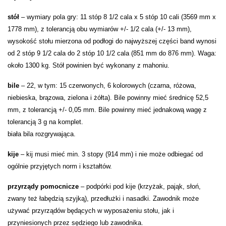
stół
– wymiary pola gry: 11 stóp 8 1/2 cala x 5 stóp 10 cali (3569 mm x
1778 mm), z tolerancją obu wymiarów +/- 1/2 cala (+/- 13 mm),
wysokość stołu mierzona od podłogi do najwyższej części band wynosi
od 2 stóp 9 1/2 cala do 2 stóp 10 1/2 cala (851 mm do 876 mm). Waga:
około 1300 kg. Stół powinien być wykonany z mahoniu.
bile
– 22, w tym: 15 czerwonych, 6 kolorowych (czarna, różowa,
niebieska, brązowa, zielona i żółta). Bile powinny mieć średnicę 52,5
mm, z tolerancją +/- 0,05 mm. Bile powinny mieć jednakową wagę z
tolerancją 3 g na komplet.
biała bila rozgrywająca.
kije
– kij musi mieć min. 3 stopy (914 mm) i nie może odbiegać od
ogólnie przyjętych norm i kształtów.
przyrządy pomocnicze
– podpórki pod kije (krzyżak, pająk, słoń,
zwany też łabędzią szyjką), przedłużki i nasadki. Zawodnik może
używać przyrządów będących w wyposażeniu stołu, jak i
przyniesionych przez sędziego lub zawodnika.