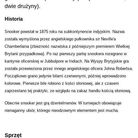
dwie drużyny).
Historia
Snooker powstał w 1875 roku na subkontynencie indyjskim. Nazwa
została wymyślona przez angielskiego pułkownika sir Neville'a
Chamberlaina (zbieżność nazwiska z późniejszym premierem Wielkiej
Brytanii przypadkowa). Po raz pierwszy partię snookera rozegrano w
kantynie oficerskiej w Jubbulpore w Indiach. Na Wyspy Brytyjskie gra
została przewieziona przez innego angielskiego oficera Johna Robertsa.
Początkowo grano jedynie bilami czerwonymi, później wprowadzono
kolorowe. Pierwsze bile robiono z kości słoniowej, ale z czasem
zaprzestano tej praktyki, ze względu na zakaz handlu kością słoniową.
Obecnie snooker jest grą dżentelmenów. W turniejach obowiązuje
nienaganny ubiór, którego nieodzownym elementem jest mucha.
Sprzęt