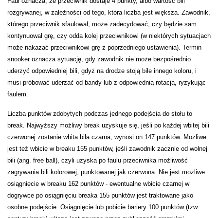
Faul oznacza, że przeciwnik dostaje 4 punkty, albo wartość bili
rozgrywanej, w zależności od tego, która liczba jest większa. Zawodnik,
którego przeciwnik sfaulował, może zadecydować, czy będzie sam
kontynuował grę, czy odda kolej przeciwnikowi (w niektórych sytuacjach
może nakazać przeciwnikowi grę z poprzedniego ustawienia). Termin
snooker oznacza sytuację, gdy zawodnik nie może bezpośrednio
uderzyć odpowiedniej bili, gdyż na drodze stoją bile innego koloru, i
musi próbować uderzać od bandy lub z odpowiednią rotacją, ryzykując
faulem.
Liczba punktów zdobytych podczas jednego podejścia do stołu to
break. Najwyższy możliwy break uzyskuje się, jeśli po każdej wbitej bili
czerwonej zostanie wbita bila czarna; wynosi on 147 punktów. Możliwe
jest też wbicie w breaku 155 punktów, jeśli zawodnik zacznie od wolnej
bili (ang. free ball), czyli uzyska po faulu przeciwnika możliwość
zagrywania bili kolorowej, punktowanej jak czerwona. Nie jest możliwe
osiągnięcie w breaku 162 punktów - ewentualne wbicie czarnej w
dogrywce po osiągnięciu breaka 155 punktów jest traktowane jako
osobne podejście. Osiągnięcie lub pobicie bariery 100 punktów (tzw.