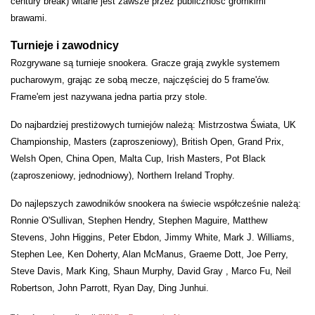
century break) witane jest zawsze przez publiczność gromkimi
brawami.
Turnieje i zawodnicy
Rozgrywane są turnieje snookera. Gracze grają zwykle systemem
pucharowym, grając ze sobą mecze, najczęściej do 5 frame'ów.
Frame'em jest nazywana jedna partia przy stole.
Do najbardziej prestiżowych turniejów należą: Mistrzostwa Świata, UK
Championship, Masters (zaproszeniowy), British Open, Grand Prix,
Welsh Open, China Open, Malta Cup, Irish Masters, Pot Black
(zaproszeniowy, jednodniowy), Northern Ireland Trophy.
Do najlepszych zawodników snookera na świecie współcześnie należą:
Ronnie O'Sullivan, Stephen Hendry, Stephen Maguire, Matthew
Stevens, John Higgins, Peter Ebdon, Jimmy White, Mark J. Williams,
Stephen Lee, Ken Doherty, Alan McManus, Graeme Dott, Joe Perry,
Steve Davis, Mark King, Shaun Murphy, David Gray , Marco Fu, Neil
Robertson, John Parrott, Ryan Day, Ding Junhui.