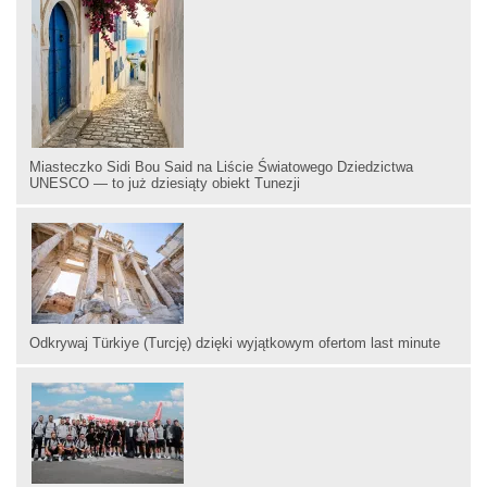
Miasteczko Sidi Bou Said na Liście Światowego Dziedzictwa
UNESCO — to już dziesiąty obiekt Tunezji
Odkrywaj Türkiye (Turcję) dzięki wyjątkowym ofertom last minute