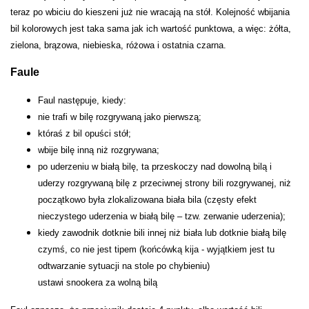
teraz po wbiciu do kieszeni już nie wracają na stół. Kolejność wbijania
bil kolorowych jest taka sama jak ich wartość punktowa, a więc: żółta,
zielona, brązowa, niebieska, różowa i ostatnia czarna.
Faule
Faul następuje, kiedy:
nie trafi w bilę rozgrywaną jako pierwszą;
któraś z bil opuści stół;
wbije bilę inną niż rozgrywana;
po uderzeniu w białą bilę, ta przeskoczy nad dowolną bilą i
uderzy rozgrywaną bilę z przeciwnej strony bili rozgrywanej, niż
początkowo była zlokalizowana biała bila (częsty efekt
nieczystego uderzenia w białą bilę – tzw. zerwanie uderzenia);
kiedy zawodnik dotknie bili innej niż biała lub dotknie białą bilę
czymś, co nie jest tipem (końcówką kija - wyjątkiem jest tu
odtwarzanie sytuacji na stole po chybieniu)
ustawi snookera za wolną bilą