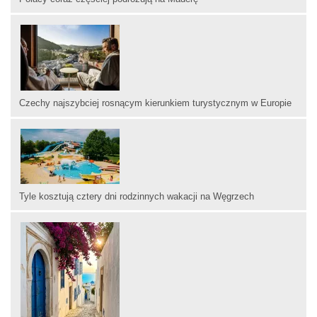
Czechy najszybciej rosnącym kierunkiem turystycznym w Europie
Tyle kosztują cztery dni rodzinnych wakacji na Węgrzech