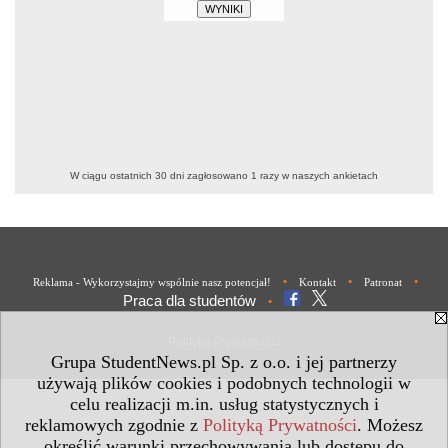
W ciągu ostatnich 30 dni zagłosowano
1
razy w naszych ankietach
•
•
•
Reklama - Wykorzystajmy wspólnie nasz potencjał!
Kontakt
Patronat
Praca dla studentów
•
Polityka Prywatności
Grupa StudentNews.pl Sp. z o.o. i jej partnerzy
używają plików cookies i podobnych technologii w
celu realizacji m.in. usług statystycznych i
reklamowych zgodnie z
Polityką Prywatności
. Możesz
określić warunki przechowywania lub dostępu do